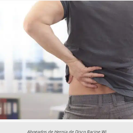
Abogados de Hernia de Disco Racine Wi