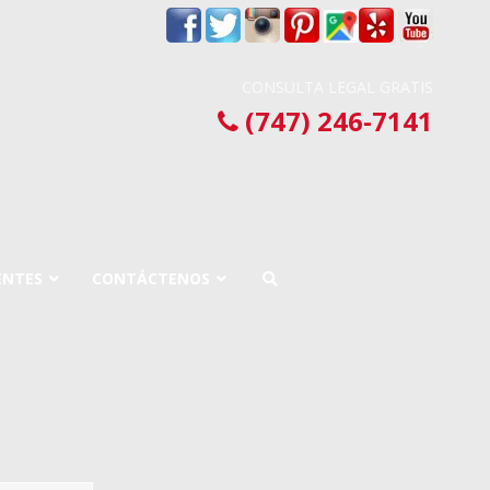
CONSULTA LEGAL GRATIS
(747) 246-7141
ENTES
CONTÁCTENOS