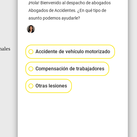
¡Hola! Bienvenido al despacho de abogados
Abogados de Accidentes. ¿En qué tipo de
asunto podemos ayudarle?
Next Image
nales
Accidente de vehículo motorizado
Compensación de trabajadores
Otras lesiones