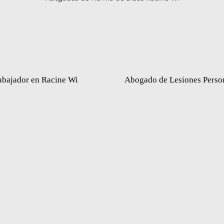
abajador en Racine Wi
Abogado de Lesiones Perso