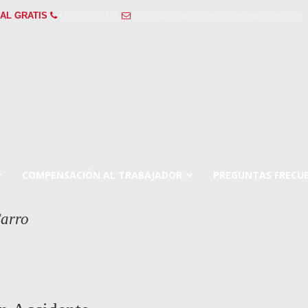
AL GRATIS
(747) 246-7141
info@abogadosdeaccidentesracine.com
COMPENSACIÓN AL TRABAJADOR
PREGUNTAS FRECU
Carro