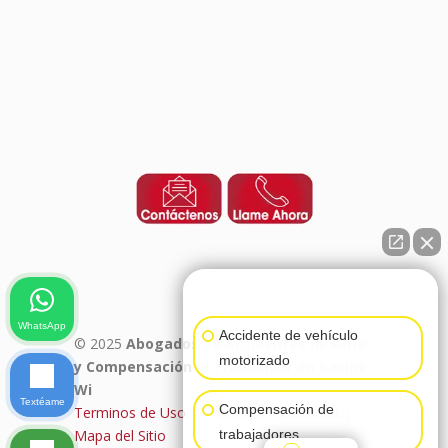
👋🏼¿Cómo puedo ayudarte?
WhatsApp
Accidente de vehículo
© 2025
Abogados de Accidentes de Auto
motorizado
y Compensación al Trabajador en Racine
Wi
Textéame
Compensación de
Terminos de Uso
|
Politica de Privacidad
|
Mapa del Sitio
trabajadores