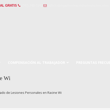
AL GRATIS
(747) 246-7141
info@abogadosdeaccidentesracine.com
COMPENSACIÓN AL TRABAJADOR
PREGUNTAS FRECU
ne Wi
ado de Lesiones Personales en Racine Wi