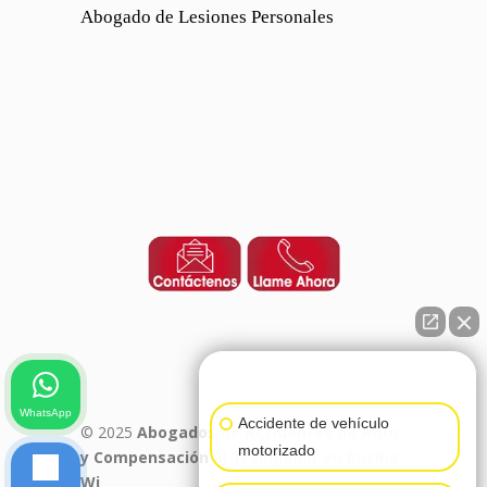
Abogado de Lesiones Personales
👋🏼¿Cómo puedo ayudarte?
WhatsApp
Accidente de vehículo
© 2025
Abogados de Accidentes de Auto
motorizado
y Compensación al Trabajador en Racine
Wi