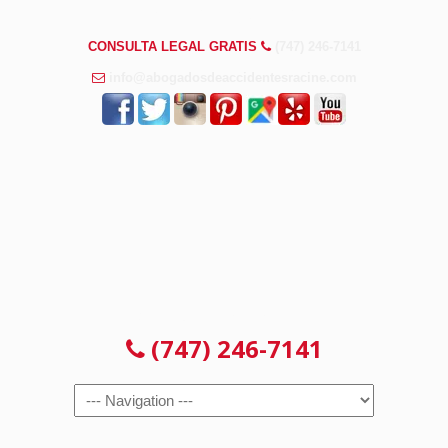
PREGUNTAS FRECUENTES
CONSULTA LEGAL GRATIS
(747) 246-7141
info@abogadosdeaccidentesracine.com
CONSULTA LEGAL GRATIS
(747) 246-7141
Navigation