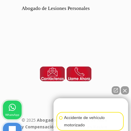
Abogado de Lesiones Personales
👋🏼¿Cómo puedo ayudarte?
WhatsApp
Accidente de vehículo
© 2025
Abogados de Accidentes de Auto
motorizado
y Compensación al Trabajador en Racine