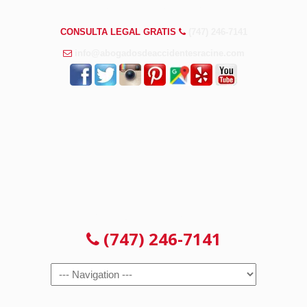
PREGUNTAS FRECUENTES
CONSULTA LEGAL GRATIS
(747) 246-7141
info@abogadosdeaccidentesracine.com
CONSULTA LEGAL GRATIS
(747) 246-7141
Navigation